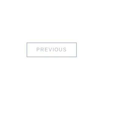
PREVIOUS
À Propos
Micro-
Aventure
Randonnée
Visite