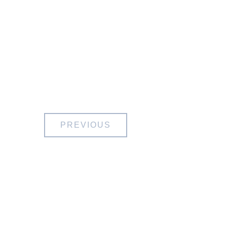
PREVIOUS
À Propos
Micro-
Aventure